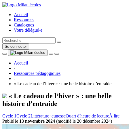
Accueil
Ressources
Catalogues
Votre délégué·e
Se connecter
Accueil
-
Ressources pédagogiques
-
« Le cadeau de l’hiver » : une belle histoire d’entraide
« Le cadeau de l’hiver » : une belle
histoire d’entraide
Cycle 1
Cycle 2
Littérature jeunesse
Quart d'heure de lecture
À lire
Publié le
13 novembre 2024
(
modifié le 20 décembre 2024
)