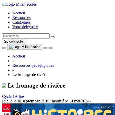
Accueil
Ressources
Catalogues
Votre délégué·e
Se connecter
Accueil
-
Ressources pédagogiques
-
Le fromage de rivière
Le fromage de rivière
Cycle 1
À lire
Publié le
18 septembre 2019
(
modifié le 14 mai 2024
)