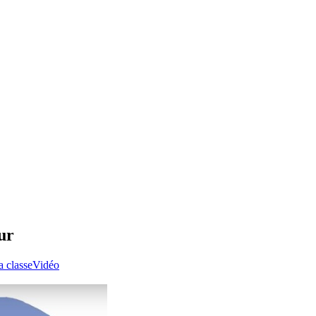
ur
a classe
Vidéo