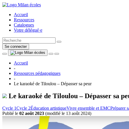
Accueil
Ressources
Catalogues
Votre délégué·e
Se connecter
Accueil
-
Ressources pédagogiques
-
Le karaoké de Tiloulou – Dépasser sa peur
Le karaoké de Tiloulou – Dépasser sa pe
Cycle 1
Cycle 2
Éducation artistique
Vivre ensemble et EMC
Préparer s
Publié le
02 août 2023
(
modifié le 13 août 2024
)