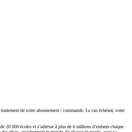
de traitement de votre abonnement / commande. Le cas échéant, votre
s de 20 000 écoles et s’adresse à plus de 6 millions d’enfants chaque
t des rêves, questionnent le monde. Et chacun le recrée, avec sa