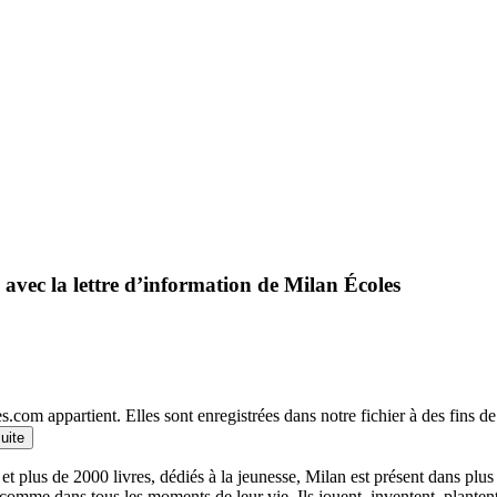
 avec la lettre d’information de Milan Écoles
.com appartient. Elles sont enregistrées dans notre fichier à des fins 
suite
et plus de 2000 livres, dédiés à la jeunesse, Milan est présent dans plu
 comme dans tous les moments de leur vie. Ils jouent, inventent, planten