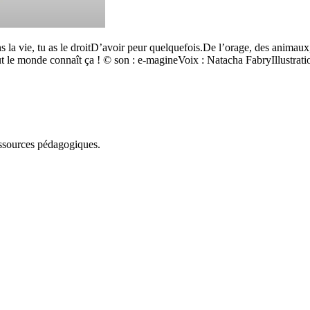
Dans la vie, tu as le droitD’avoir peur quelquefois.De l’orage, des an
ut le monde connaît ça ! © son : e-magineVoix : Natacha FabryIllustrat
essources pédagogiques.