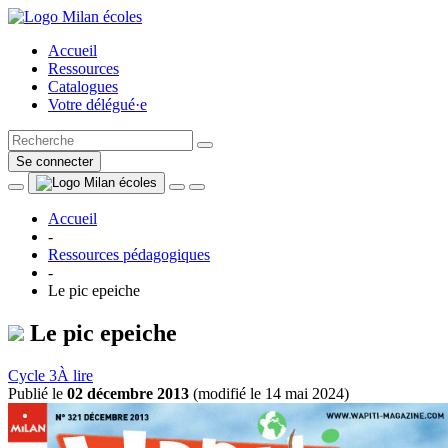
Accueil
Ressources
Catalogues
Votre délégué·e
Se connecter
Accueil
-
Ressources pédagogiques
-
Le pic epeiche
Le pic epeiche
Cycle 3
À lire
Publié le
02 décembre 2013
(
modifié le 14 mai 2024
)