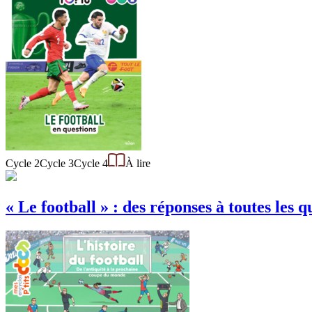
Cycle 2
Cycle 3
Cycle 4
À lire
« Le football » : des réponses à toutes les q