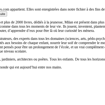
.com appartient. Elles sont enregistrées dans notre fichier à des fins 
suite
et plus de 2000 livres, dédiés à la jeunesse, Milan est présent dans plu
 comme dans tous les moments de leur vie. Ils jouent, inventent, planten
outer, d’apprendre d’eux pour être là où leur curiosité les mènera.
llustrateurs, des experts dans tous les domaines (sciences, arts, pédo-psy
ptés aux besoins de chaque enfant, nourrir leur soif de comprendre le 
 pensés pour être un prolongement de l’école, et un vrai complément qui
ue niveau scolaire.
 jardiniers, architectes ou poètes. Tous les enfants. De tous les horizons
monde qui est aujourd’hui entre nos mains.