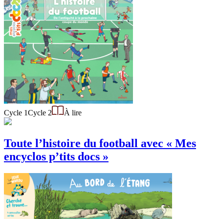
Cycle 1
Cycle 2
À lire
Toute l’histoire du football avec « Mes
encyclos p’tits docs »