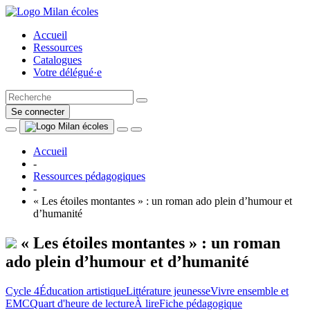
Accueil
Ressources
Catalogues
Votre délégué·e
Se connecter
Accueil
-
Ressources pédagogiques
-
« Les étoiles montantes » : un roman ado plein d’humour et
d’humanité
« Les étoiles montantes » : un roman
ado plein d’humour et d’humanité
Cycle 4
Éducation artistique
Littérature jeunesse
Vivre ensemble et
EMC
Quart d'heure de lecture
À lire
Fiche pédagogique