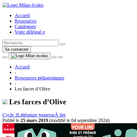
Accueil
Ressources
Catalogues
Votre délégué·e
Se connecter
Accueil
-
Ressources pédagogiques
-
Les farces d’Olive
Les farces d’Olive
Cycle 3
Littérature jeunesse
À lire
Publié le
25 mars 2019
(
modifié le 04 septembre 2024
)