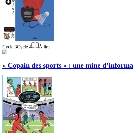
Cycle 3
Cycle 4
À lire
« Copain des sports » : une mine d’informat