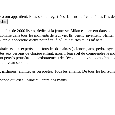
.com appartient. Elles sont enregistrées dans notre fichier à des fins 
suite
et plus de 2000 livres, dédiés à la jeunesse, Milan est présent dans plu
 comme dans tous les moments de leur vie. Ils jouent, inventent, planten
outer, d’apprendre d’eux pour être là où leur curiosité les mènera.
llustrateurs, des experts dans tous les domaines (sciences, arts, pédo-psy
ptés aux besoins de chaque enfant, nourrir leur soif de comprendre le 
 pensés pour être un prolongement de l’école, et un vrai complément qui
ue niveau scolaire.
 jardiniers, architectes ou poètes. Tous les enfants. De tous les horizons
monde qui est aujourd’hui entre nos mains.