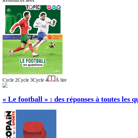
Ressources liées
Cycle 2
Cycle 3
Cycle 4
À lire
« Le football » : des réponses à toutes les q