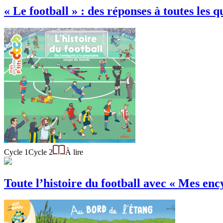
« Le football » : des réponses à toutes les q
Cycle 1
Cycle 2
À lire
Toute l’histoire du football avec « Mes ency