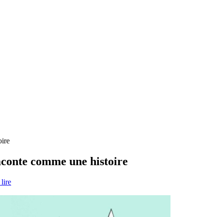
oire
aconte comme une histoire
lire