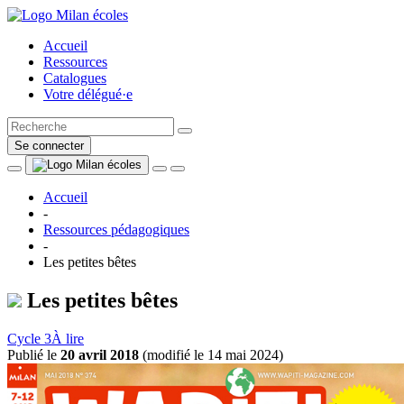
Accueil
Ressources
Catalogues
Votre délégué·e
Se connecter
Accueil
-
Ressources pédagogiques
-
Les petites bêtes
Les petites bêtes
Cycle 3
À lire
Publié le
20 avril 2018
(
modifié le 14 mai 2024
)