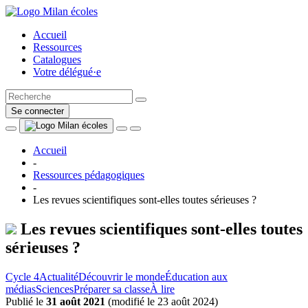
Accueil
Ressources
Catalogues
Votre délégué·e
Se connecter
Accueil
-
Ressources pédagogiques
-
Les revues scientifiques sont-elles toutes sérieuses ?
Les revues scientifiques sont-elles toutes
sérieuses ?
Cycle 4
Actualité
Découvrir le monde
Éducation aux
médias
Sciences
Préparer sa classe
À lire
Publié le
31 août 2021
(
modifié le 23 août 2024
)