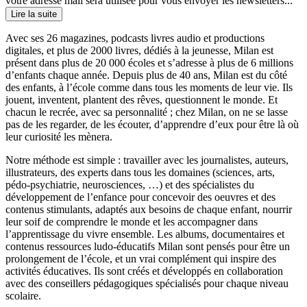
votre adresse mail sera utilisée pour vous envoyer les newsletters...
Lire la suite
Avec ses 26 magazines, podcasts livres audio et productions
digitales, et plus de 2000 livres, dédiés à la jeunesse, Milan est
présent dans plus de 20 000 écoles et s’adresse à plus de 6 millions
d’enfants chaque année. Depuis plus de 40 ans, Milan est du côté
des enfants, à l’école comme dans tous les moments de leur vie. Ils
jouent, inventent, plantent des rêves, questionnent le monde. Et
chacun le recrée, avec sa personnalité ; chez Milan, on ne se lasse
pas de les regarder, de les écouter, d’apprendre d’eux pour être là où
leur curiosité les mènera.
Notre méthode est simple : travailler avec les journalistes, auteurs,
illustrateurs, des experts dans tous les domaines (sciences, arts,
pédo-psychiatrie, neurosciences, …) et des spécialistes du
développement de l’enfance pour concevoir des oeuvres et des
contenus stimulants, adaptés aux besoins de chaque enfant, nourrir
leur soif de comprendre le monde et les accompagner dans
l’apprentissage du vivre ensemble. Les albums, documentaires et
contenus ressources ludo-éducatifs Milan sont pensés pour être un
prolongement de l’école, et un vrai complément qui inspire des
activités éducatives. Ils sont créés et développés en collaboration
avec des conseillers pédagogiques spécialisés pour chaque niveau
scolaire.