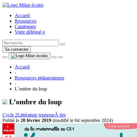
Accueil
Ressources
Catalogues
Votre délégué·e
Se connecter
Accueil
-
Ressources pédagogiques
-
L’ombre du loup
L’ombre du loup
Cycle 2
Littérature jeunesse
À lire
Publié le
20 février 2019
(
modifié le 04 septembre 2024
)