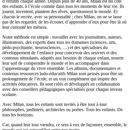
d’enfants chaque année. Depuis plus de 40 ans, Milan est du côté
des enfants, à l’école comme dans tous les moments de leur vie. Ils
jouent, inventent, plantent des rêves, questionnent le monde. Et
chacun le recrée, avec sa personnalité ; chez Milan, on ne se lasse
pas de les regarder, de les écouter, d’apprendre d’eux pour être là où
leur curiosité les mènera.
Notre méthode est simple : travailler avec les journalistes, auteurs,
illustrateurs, des experts dans tous les domaines (sciences, arts,
pédo-psychiatrie, neurosciences, …) et des spécialistes du
développement de l’enfance pour concevoir des oeuvres et des
contenus stimulants, adaptés aux besoins de chaque enfant, nourrir
leur soif de comprendre le monde et les accompagner dans
l’apprentissage du vivre ensemble. Les albums, documentaires et
contenus ressources ludo-éducatifs Milan sont pensés pour être un
prolongement de l’école, et un vrai complément qui inspire des
activités éducatives. Ils sont créés et développés en collaboration
avec des conseillers pédagogiques spécialisés pour chaque niveau
scolaire.
Avec Milan, tous les enfants sont invités à être tour à tour
philosophes, jardiniers, architectes ou poètes. Tous les enfants. De
tous les horizons.
Car, quand leur tour viendra, ce sera à eux de façonner, ensemble, le
monde qui est aujourd’hui entre nos mains.