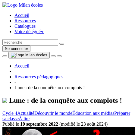
Accueil
Ressources
Catalogues
Votre délégué·e
Se connecter
Accueil
-
Ressources pédagogiques
-
Lune : de la conquête aux complots !
Lune : de la conquête aux complots !
Cycle 4
Actualité
Découvrir le monde
Éducation aux médias
Préparer
sa classe
À lire
Publié le
19 septembre 2022
(
modifié le 23 août 2024
)