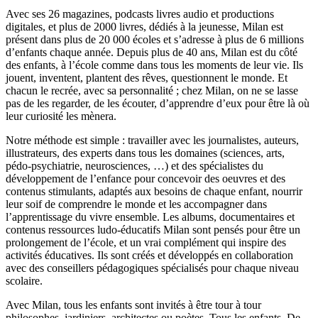
Avec ses 26 magazines, podcasts livres audio et productions
digitales, et plus de 2000 livres, dédiés à la jeunesse, Milan est
présent dans plus de 20 000 écoles et s’adresse à plus de 6 millions
d’enfants chaque année. Depuis plus de 40 ans, Milan est du côté
des enfants, à l’école comme dans tous les moments de leur vie. Ils
jouent, inventent, plantent des rêves, questionnent le monde. Et
chacun le recrée, avec sa personnalité ; chez Milan, on ne se lasse
pas de les regarder, de les écouter, d’apprendre d’eux pour être là où
leur curiosité les mènera.
Notre méthode est simple : travailler avec les journalistes, auteurs,
illustrateurs, des experts dans tous les domaines (sciences, arts,
pédo-psychiatrie, neurosciences, …) et des spécialistes du
développement de l’enfance pour concevoir des oeuvres et des
contenus stimulants, adaptés aux besoins de chaque enfant, nourrir
leur soif de comprendre le monde et les accompagner dans
l’apprentissage du vivre ensemble. Les albums, documentaires et
contenus ressources ludo-éducatifs Milan sont pensés pour être un
prolongement de l’école, et un vrai complément qui inspire des
activités éducatives. Ils sont créés et développés en collaboration
avec des conseillers pédagogiques spécialisés pour chaque niveau
scolaire.
Avec Milan, tous les enfants sont invités à être tour à tour
philosophes, jardiniers, architectes ou poètes. Tous les enfants. De