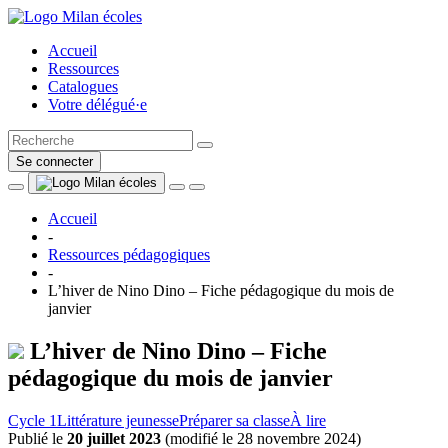
Accueil
Ressources
Catalogues
Votre délégué·e
Se connecter
Accueil
-
Ressources pédagogiques
-
L’hiver de Nino Dino – Fiche pédagogique du mois de
janvier
L’hiver de Nino Dino – Fiche
pédagogique du mois de janvier
Cycle 1
Littérature jeunesse
Préparer sa classe
À lire
Publié le
20 juillet 2023
(
modifié le 28 novembre 2024
)