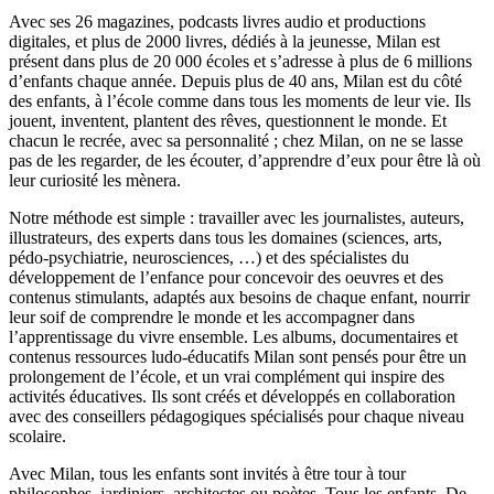
Avec ses 26 magazines, podcasts livres audio et productions
digitales, et plus de 2000 livres, dédiés à la jeunesse, Milan est
présent dans plus de 20 000 écoles et s’adresse à plus de 6 millions
d’enfants chaque année. Depuis plus de 40 ans, Milan est du côté
des enfants, à l’école comme dans tous les moments de leur vie. Ils
jouent, inventent, plantent des rêves, questionnent le monde. Et
chacun le recrée, avec sa personnalité ; chez Milan, on ne se lasse
pas de les regarder, de les écouter, d’apprendre d’eux pour être là où
leur curiosité les mènera.
Notre méthode est simple : travailler avec les journalistes, auteurs,
illustrateurs, des experts dans tous les domaines (sciences, arts,
pédo-psychiatrie, neurosciences, …) et des spécialistes du
développement de l’enfance pour concevoir des oeuvres et des
contenus stimulants, adaptés aux besoins de chaque enfant, nourrir
leur soif de comprendre le monde et les accompagner dans
l’apprentissage du vivre ensemble. Les albums, documentaires et
contenus ressources ludo-éducatifs Milan sont pensés pour être un
prolongement de l’école, et un vrai complément qui inspire des
activités éducatives. Ils sont créés et développés en collaboration
avec des conseillers pédagogiques spécialisés pour chaque niveau
scolaire.
Avec Milan, tous les enfants sont invités à être tour à tour
philosophes, jardiniers, architectes ou poètes. Tous les enfants. De