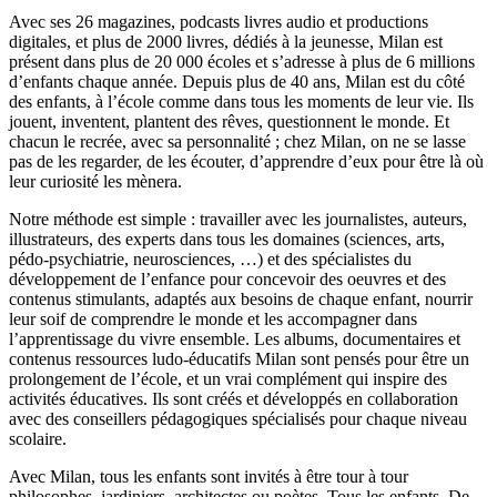
Avec ses 26 magazines, podcasts livres audio et productions
digitales, et plus de 2000 livres, dédiés à la jeunesse, Milan est
présent dans plus de 20 000 écoles et s’adresse à plus de 6 millions
d’enfants chaque année. Depuis plus de 40 ans, Milan est du côté
des enfants, à l’école comme dans tous les moments de leur vie. Ils
jouent, inventent, plantent des rêves, questionnent le monde. Et
chacun le recrée, avec sa personnalité ; chez Milan, on ne se lasse
pas de les regarder, de les écouter, d’apprendre d’eux pour être là où
leur curiosité les mènera.
Notre méthode est simple : travailler avec les journalistes, auteurs,
illustrateurs, des experts dans tous les domaines (sciences, arts,
pédo-psychiatrie, neurosciences, …) et des spécialistes du
développement de l’enfance pour concevoir des oeuvres et des
contenus stimulants, adaptés aux besoins de chaque enfant, nourrir
leur soif de comprendre le monde et les accompagner dans
l’apprentissage du vivre ensemble. Les albums, documentaires et
contenus ressources ludo-éducatifs Milan sont pensés pour être un
prolongement de l’école, et un vrai complément qui inspire des
activités éducatives. Ils sont créés et développés en collaboration
avec des conseillers pédagogiques spécialisés pour chaque niveau
scolaire.
Avec Milan, tous les enfants sont invités à être tour à tour
philosophes, jardiniers, architectes ou poètes. Tous les enfants. De