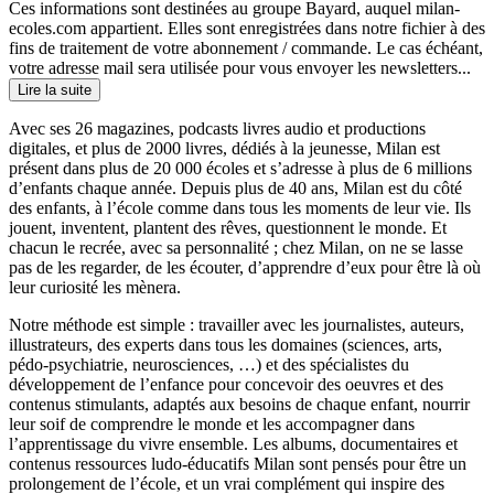
Ces informations sont destinées au groupe Bayard, auquel milan-
ecoles.com appartient. Elles sont enregistrées dans notre fichier à des
fins de traitement de votre abonnement / commande. Le cas échéant,
votre adresse mail sera utilisée pour vous envoyer les newsletters...
Lire la suite
Avec ses 26 magazines, podcasts livres audio et productions
digitales, et plus de 2000 livres, dédiés à la jeunesse, Milan est
présent dans plus de 20 000 écoles et s’adresse à plus de 6 millions
d’enfants chaque année. Depuis plus de 40 ans, Milan est du côté
des enfants, à l’école comme dans tous les moments de leur vie. Ils
jouent, inventent, plantent des rêves, questionnent le monde. Et
chacun le recrée, avec sa personnalité ; chez Milan, on ne se lasse
pas de les regarder, de les écouter, d’apprendre d’eux pour être là où
leur curiosité les mènera.
Notre méthode est simple : travailler avec les journalistes, auteurs,
illustrateurs, des experts dans tous les domaines (sciences, arts,
pédo-psychiatrie, neurosciences, …) et des spécialistes du
développement de l’enfance pour concevoir des oeuvres et des
contenus stimulants, adaptés aux besoins de chaque enfant, nourrir
leur soif de comprendre le monde et les accompagner dans
l’apprentissage du vivre ensemble. Les albums, documentaires et
contenus ressources ludo-éducatifs Milan sont pensés pour être un
prolongement de l’école, et un vrai complément qui inspire des