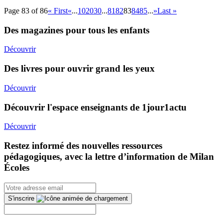
Page 83 of 86
« First
«
...
10
20
30
...
81
82
83
84
85
...
»
Last »
Des magazines pour tous les enfants
Découvrir
Des livres pour ouvrir grand les yeux
Découvrir
Découvrir l'espace enseignants de 1jour1actu
Découvrir
Restez informé des nouvelles ressources
pédagogiques, avec la lettre d’information de Milan
Écoles
S'inscrire