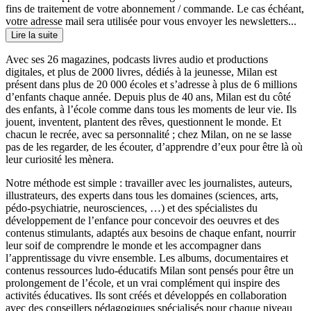
fins de traitement de votre abonnement / commande. Le cas échéant,
votre adresse mail sera utilisée pour vous envoyer les newsletters...
Lire la suite
Avec ses 26 magazines, podcasts livres audio et productions
digitales, et plus de 2000 livres, dédiés à la jeunesse, Milan est
présent dans plus de 20 000 écoles et s’adresse à plus de 6 millions
d’enfants chaque année. Depuis plus de 40 ans, Milan est du côté
des enfants, à l’école comme dans tous les moments de leur vie. Ils
jouent, inventent, plantent des rêves, questionnent le monde. Et
chacun le recrée, avec sa personnalité ; chez Milan, on ne se lasse
pas de les regarder, de les écouter, d’apprendre d’eux pour être là où
leur curiosité les mènera.
Notre méthode est simple : travailler avec les journalistes, auteurs,
illustrateurs, des experts dans tous les domaines (sciences, arts,
pédo-psychiatrie, neurosciences, …) et des spécialistes du
développement de l’enfance pour concevoir des oeuvres et des
contenus stimulants, adaptés aux besoins de chaque enfant, nourrir
leur soif de comprendre le monde et les accompagner dans
l’apprentissage du vivre ensemble. Les albums, documentaires et
contenus ressources ludo-éducatifs Milan sont pensés pour être un
prolongement de l’école, et un vrai complément qui inspire des
activités éducatives. Ils sont créés et développés en collaboration
avec des conseillers pédagogiques spécialisés pour chaque niveau