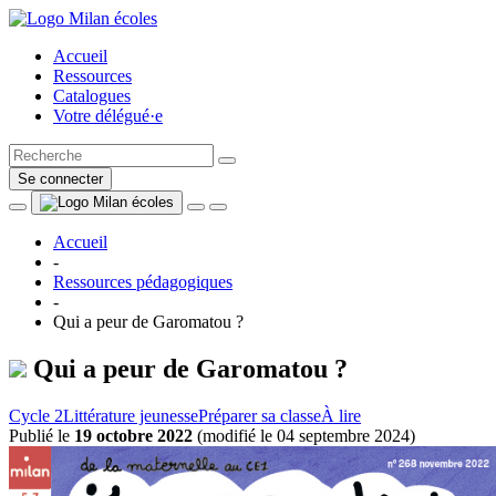
Accueil
Ressources
Catalogues
Votre délégué·e
Se connecter
Accueil
-
Ressources pédagogiques
-
Qui a peur de Garomatou ?
Qui a peur de Garomatou ?
Cycle 2
Littérature jeunesse
Préparer sa classe
À lire
Publié le
19 octobre 2022
(
modifié le 04 septembre 2024
)