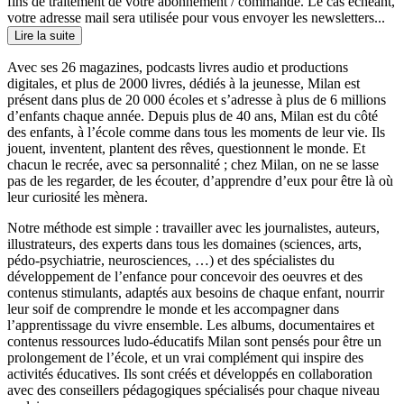
fins de traitement de votre abonnement / commande. Le cas échéant,
votre adresse mail sera utilisée pour vous envoyer les newsletters...
Lire la suite
Avec ses 26 magazines, podcasts livres audio et productions
digitales, et plus de 2000 livres, dédiés à la jeunesse, Milan est
présent dans plus de 20 000 écoles et s’adresse à plus de 6 millions
d’enfants chaque année. Depuis plus de 40 ans, Milan est du côté
des enfants, à l’école comme dans tous les moments de leur vie. Ils
jouent, inventent, plantent des rêves, questionnent le monde. Et
chacun le recrée, avec sa personnalité ; chez Milan, on ne se lasse
pas de les regarder, de les écouter, d’apprendre d’eux pour être là où
leur curiosité les mènera.
Notre méthode est simple : travailler avec les journalistes, auteurs,
illustrateurs, des experts dans tous les domaines (sciences, arts,
pédo-psychiatrie, neurosciences, …) et des spécialistes du
développement de l’enfance pour concevoir des oeuvres et des
contenus stimulants, adaptés aux besoins de chaque enfant, nourrir
leur soif de comprendre le monde et les accompagner dans
l’apprentissage du vivre ensemble. Les albums, documentaires et
contenus ressources ludo-éducatifs Milan sont pensés pour être un
prolongement de l’école, et un vrai complément qui inspire des
activités éducatives. Ils sont créés et développés en collaboration
avec des conseillers pédagogiques spécialisés pour chaque niveau