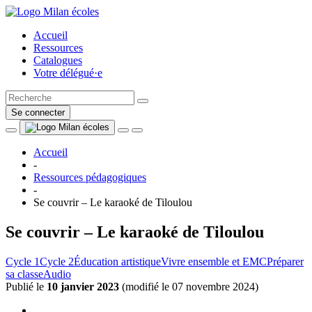
Accueil
Ressources
Catalogues
Votre délégué·e
Se connecter
Accueil
-
Ressources pédagogiques
-
Se couvrir – Le karaoké de Tiloulou
Se couvrir – Le karaoké de Tiloulou
Cycle 1
Cycle 2
Éducation artistique
Vivre ensemble et EMC
Préparer
sa classe
Audio
Publié le
10 janvier 2023
(
modifié le 07 novembre 2024
)