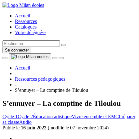
Accueil
Ressources
Catalogues
Votre délégué·e
Se connecter
Accueil
-
Ressources pédagogiques
-
S’ennuyer – La comptine de Tiloulou
S’ennuyer – La comptine de Tiloulou
Cycle 1
Cycle 2
Éducation artistique
Vivre ensemble et EMC
Préparer
sa classe
Audio
Publié le
16 juin 2022
(
modifié le 07 novembre 2024
)