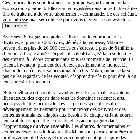
Ces informations sont destinées au groupe Bayard, auquel milan-
ecoles.com appartient. Elles sont enregistrées dans notre fichier à des
fins de traitement de votre abonnement / commande. Le cas échéant,
votre adresse mail sera utilisée pour vous envoyer les newsletters...
Lire la suite
Avec ses 26 magazines, podcasts livres audio et productions
digitales, et plus de 2000 livres, dédiés à la jeunesse, Milan est
présent dans plus de 20 000 écoles et s’adresse à plus de 6 millions
d’enfants chaque année. Depuis plus de 40 ans, Milan est du côté
des enfants, à l’école comme dans tous les moments de leur vie. Ils
jouent, inventent, plantent des rêves, questionnent le monde. Et
chacun le recrée, avec sa personnalité ; chez Milan, on ne se lasse
pas de les regarder, de les écouter, d’apprendre d’eux pour être là où
leur curiosité les mènera.
Notre méthode est simple : travailler avec les journalistes, auteurs,
illustrateurs, des experts dans tous les domaines (sciences, arts,
pédo-psychiatrie, neurosciences, …) et des spécialistes du
développement de l’enfance pour concevoir des oeuvres et des
contenus stimulants, adaptés aux besoins de chaque enfant, nourrir
leur soif de comprendre le monde et les accompagner dans
l’apprentissage du vivre ensemble. Les albums, documentaires et
contenus ressources ludo-éducatifs Milan sont pensés pour être un
prolongement de l’école, et un vrai complément qui inspire des