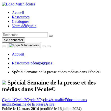
Accueil
Ressources
Catalogues
Votre délégué·e
Se connecter
Accueil
-
Ressources pédagogiques
-
Spécial Semaine de la presse et des médias dans l’école©
Spécial Semaine de la presse et des
médias dans l’école©
Cycle 1
Cycle 2
Cycle 3
Cycle 4
Actualité
Éducation aux
médias
Semaine de la presse
À lire
Publié le
12 mars 2014
(
modifié le 16 juillet 2024
)