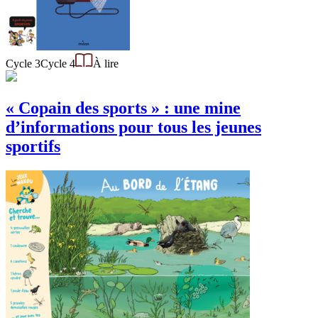
Cycle 3
Cycle 4
À lire
« Copain des sports » : une mine
d’informations pour tous les jeunes
sportifs