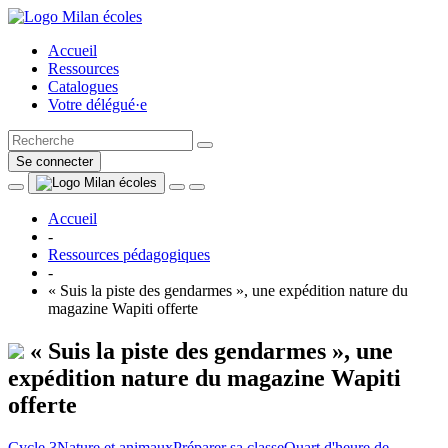
Accueil
Ressources
Catalogues
Votre délégué·e
Se connecter
Accueil
-
Ressources pédagogiques
-
« Suis la piste des gendarmes », une expédition nature du
magazine Wapiti offerte
« Suis la piste des gendarmes », une
expédition nature du magazine Wapiti
offerte
Cycle 3
Nature et animaux
Préparer sa classe
Quart d'heure de