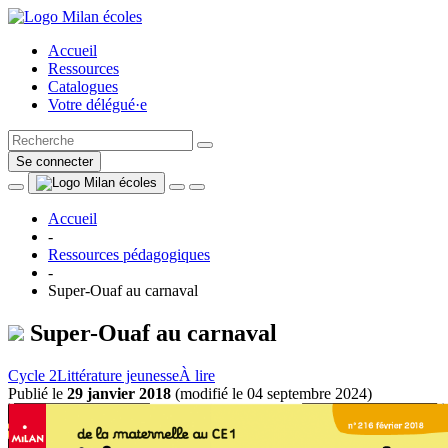
Accueil
Ressources
Catalogues
Votre délégué·e
Se connecter
Accueil
-
Ressources pédagogiques
-
Super-Ouaf au carnaval
Super-Ouaf au carnaval
Cycle 2
Littérature jeunesse
À lire
Publié le
29 janvier 2018
(
modifié le 04 septembre 2024
)