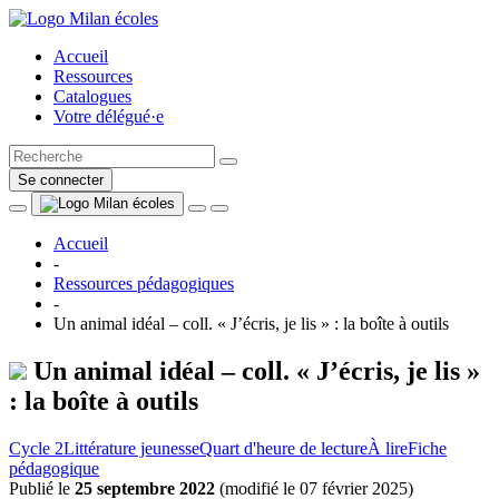
Accueil
Ressources
Catalogues
Votre délégué·e
Se connecter
Accueil
-
Ressources pédagogiques
-
Un animal idéal – coll. « J’écris, je lis » : la boîte à outils
Un animal idéal – coll. « J’écris, je lis »
: la boîte à outils
Cycle 2
Littérature jeunesse
Quart d'heure de lecture
À lire
Fiche
pédagogique
Publié le
25 septembre 2022
(
modifié le 07 février 2025
)