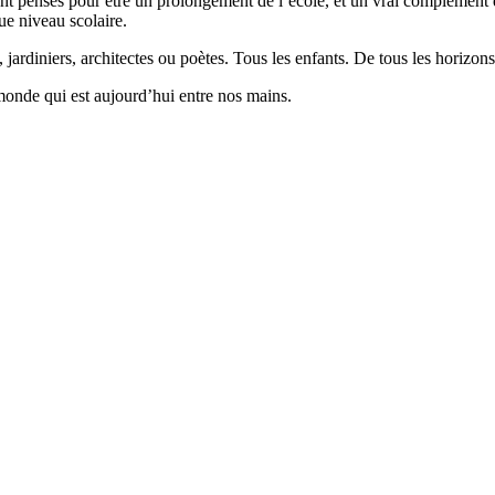
 pensés pour être un prolongement de l’école, et un vrai complément qui
ue niveau scolaire.
 jardiniers, architectes ou poètes. Tous les enfants. De tous les horizons
monde qui est aujourd’hui entre nos mains.