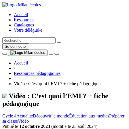
Accueil
Ressources
Catalogues
Votre délégué·e
Se connecter
Accueil
-
Ressources pédagogiques
-
Vidéo : C’est quoi l’EMI ? + fiche pédagogique
Vidéo : C’est quoi l’EMI ? + fiche
pédagogique
Cycle 4
Actualité
Découvrir le monde
Éducation aux médias
Préparer
sa classe
Vidéo
Publié le
12 octobre 2023
(
modifié le 23 août 2024
)