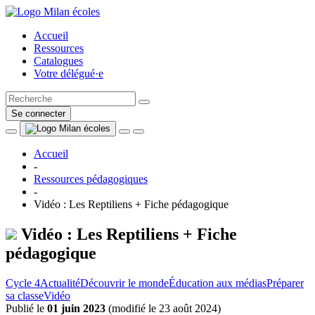
Accueil
Ressources
Catalogues
Votre délégué·e
Se connecter
Accueil
-
Ressources pédagogiques
-
Vidéo : Les Reptiliens + Fiche pédagogique
Vidéo : Les Reptiliens + Fiche
pédagogique
Cycle 4
Actualité
Découvrir le monde
Éducation aux médias
Préparer
sa classe
Vidéo
Publié le
01 juin 2023
(
modifié le 23 août 2024
)