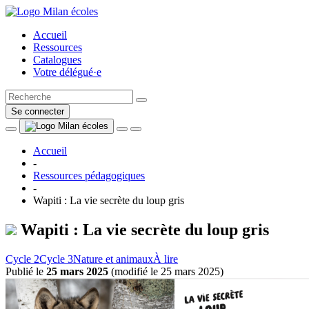
Accueil
Ressources
Catalogues
Votre délégué·e
Se connecter
Accueil
-
Ressources pédagogiques
-
Wapiti : La vie secrète du loup gris
Wapiti : La vie secrète du loup gris
Cycle 2
Cycle 3
Nature et animaux
À lire
Publié le
25 mars 2025
(
modifié le 25 mars 2025
)