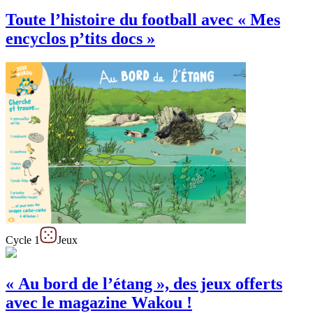
Toute l’histoire du football avec « Mes
encyclos p’tits docs »
Cycle 1
Jeux
« Au bord de l’étang », des jeux offerts
avec le magazine Wakou !