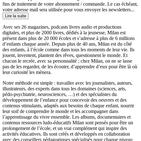
fins de traitement de votre abonnement / commande. Le cas échéant,
votre adresse mail sera utilisée pour vous envoyer les newsletters...
Lire la suite
Avec ses 26 magazines, podcasts livres audio et productions
digitales, et plus de 2000 livres, dédiés à la jeunesse, Milan est
présent dans plus de 20 000 écoles et s’adresse à plus de 6 millions
d’enfants chaque année. Depuis plus de 40 ans, Milan est du côté
des enfants, à l’école comme dans tous les moments de leur vie. Ils
jouent, inventent, plantent des rêves, questionnent le monde. Et
chacun le recrée, avec sa personnalité ; chez Milan, on ne se lasse
pas de les regarder, de les écouter, d’apprendre d’eux pour être là où
leur curiosité les mènera.
Notre méthode est simple : travailler avec les journalistes, auteurs,
illustrateurs, des experts dans tous les domaines (sciences, arts,
pédo-psychiatrie, neurosciences, …) et des spécialistes du
développement de l’enfance pour concevoir des oeuvres et des
contenus stimulants, adaptés aux besoins de chaque enfant, nourrir
leur soif de comprendre le monde et les accompagner dans
l’apprentissage du vivre ensemble. Les albums, documentaires et
contenus ressources ludo-éducatifs Milan sont pensés pour être un
prolongement de l’école, et un vrai complément qui inspire des
activités éducatives. Ils sont créés et développés en collaboration
avec des conseillers pédagogiques spécialisés pour chaque niveau