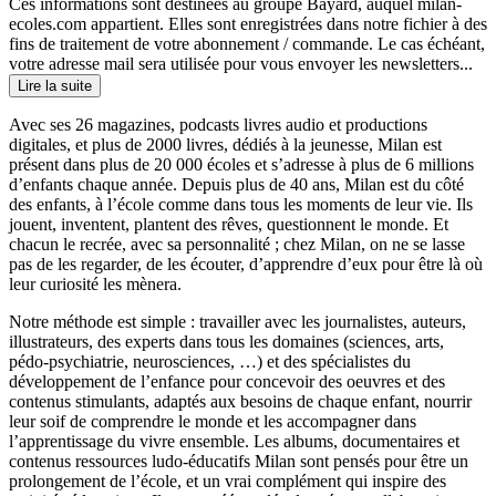
Ces informations sont destinées au groupe Bayard, auquel milan-
ecoles.com appartient. Elles sont enregistrées dans notre fichier à des
fins de traitement de votre abonnement / commande. Le cas échéant,
votre adresse mail sera utilisée pour vous envoyer les newsletters...
Lire la suite
Avec ses 26 magazines, podcasts livres audio et productions
digitales, et plus de 2000 livres, dédiés à la jeunesse, Milan est
présent dans plus de 20 000 écoles et s’adresse à plus de 6 millions
d’enfants chaque année. Depuis plus de 40 ans, Milan est du côté
des enfants, à l’école comme dans tous les moments de leur vie. Ils
jouent, inventent, plantent des rêves, questionnent le monde. Et
chacun le recrée, avec sa personnalité ; chez Milan, on ne se lasse
pas de les regarder, de les écouter, d’apprendre d’eux pour être là où
leur curiosité les mènera.
Notre méthode est simple : travailler avec les journalistes, auteurs,
illustrateurs, des experts dans tous les domaines (sciences, arts,
pédo-psychiatrie, neurosciences, …) et des spécialistes du
développement de l’enfance pour concevoir des oeuvres et des
contenus stimulants, adaptés aux besoins de chaque enfant, nourrir
leur soif de comprendre le monde et les accompagner dans
l’apprentissage du vivre ensemble. Les albums, documentaires et
contenus ressources ludo-éducatifs Milan sont pensés pour être un
prolongement de l’école, et un vrai complément qui inspire des