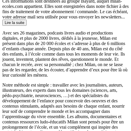
Ces informations sont destinées au groupe Bayard, auquel milan-
ecoles.com appartient. Elles sont enregistrées dans notre fichier à des
fins de traitement de votre abonnement / commande. Le cas échéant,
votre adresse mail sera utilisée pour vous envoyer les newsletters...
Lire la suite
Avec ses 26 magazines, podcasts livres audio et productions
digitales, et plus de 2000 livres, dédiés à la jeunesse, Milan est
présent dans plus de 20 000 écoles et s’adresse à plus de 6 millions
d’enfants chaque année. Depuis plus de 40 ans, Milan est du côté
des enfants, à l’école comme dans tous les moments de leur vie. Ils
jouent, inventent, plantent des rêves, questionnent le monde. Et
chacun le recrée, avec sa personnalité ; chez Milan, on ne se lasse
pas de les regarder, de les écouter, d’apprendre d’eux pour être là où
leur curiosité les mènera.
Notre méthode est simple : travailler avec les journalistes, auteurs,
illustrateurs, des experts dans tous les domaines (sciences, arts,
pédo-psychiatrie, neurosciences, …) et des spécialistes du
développement de l’enfance pour concevoir des oeuvres et des
contenus stimulants, adaptés aux besoins de chaque enfant, nourrir
leur soif de comprendre le monde et les accompagner dans
l’apprentissage du vivre ensemble. Les albums, documentaires et
contenus ressources ludo-éducatifs Milan sont pensés pour être un
prolongement de l’école, et un vrai complément qui inspire des