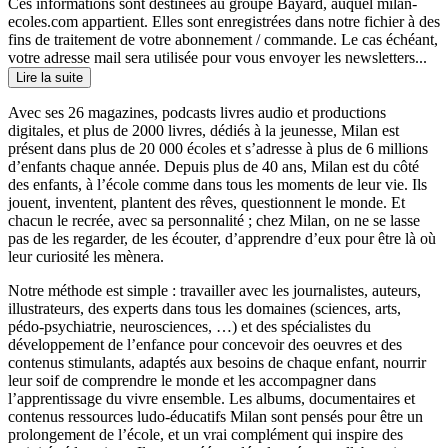
Ces informations sont destinées au groupe Bayard, auquel milan-
ecoles.com appartient. Elles sont enregistrées dans notre fichier à des
fins de traitement de votre abonnement / commande. Le cas échéant,
votre adresse mail sera utilisée pour vous envoyer les newsletters...
Lire la suite
Avec ses 26 magazines, podcasts livres audio et productions
digitales, et plus de 2000 livres, dédiés à la jeunesse, Milan est
présent dans plus de 20 000 écoles et s’adresse à plus de 6 millions
d’enfants chaque année. Depuis plus de 40 ans, Milan est du côté
des enfants, à l’école comme dans tous les moments de leur vie. Ils
jouent, inventent, plantent des rêves, questionnent le monde. Et
chacun le recrée, avec sa personnalité ; chez Milan, on ne se lasse
pas de les regarder, de les écouter, d’apprendre d’eux pour être là où
leur curiosité les mènera.
Notre méthode est simple : travailler avec les journalistes, auteurs,
illustrateurs, des experts dans tous les domaines (sciences, arts,
pédo-psychiatrie, neurosciences, …) et des spécialistes du
développement de l’enfance pour concevoir des oeuvres et des
contenus stimulants, adaptés aux besoins de chaque enfant, nourrir
leur soif de comprendre le monde et les accompagner dans
l’apprentissage du vivre ensemble. Les albums, documentaires et
contenus ressources ludo-éducatifs Milan sont pensés pour être un
prolongement de l’école, et un vrai complément qui inspire des