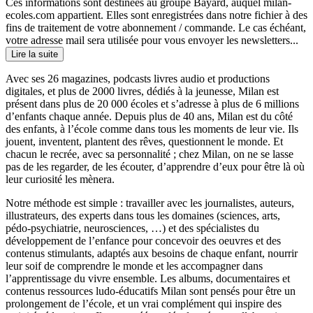
Ces informations sont destinées au groupe Bayard, auquel milan-
ecoles.com appartient. Elles sont enregistrées dans notre fichier à des
fins de traitement de votre abonnement / commande. Le cas échéant,
votre adresse mail sera utilisée pour vous envoyer les newsletters...
Lire la suite
Avec ses 26 magazines, podcasts livres audio et productions
digitales, et plus de 2000 livres, dédiés à la jeunesse, Milan est
présent dans plus de 20 000 écoles et s’adresse à plus de 6 millions
d’enfants chaque année. Depuis plus de 40 ans, Milan est du côté
des enfants, à l’école comme dans tous les moments de leur vie. Ils
jouent, inventent, plantent des rêves, questionnent le monde. Et
chacun le recrée, avec sa personnalité ; chez Milan, on ne se lasse
pas de les regarder, de les écouter, d’apprendre d’eux pour être là où
leur curiosité les mènera.
Notre méthode est simple : travailler avec les journalistes, auteurs,
illustrateurs, des experts dans tous les domaines (sciences, arts,
pédo-psychiatrie, neurosciences, …) et des spécialistes du
développement de l’enfance pour concevoir des oeuvres et des
contenus stimulants, adaptés aux besoins de chaque enfant, nourrir
leur soif de comprendre le monde et les accompagner dans
l’apprentissage du vivre ensemble. Les albums, documentaires et
contenus ressources ludo-éducatifs Milan sont pensés pour être un
prolongement de l’école, et un vrai complément qui inspire des