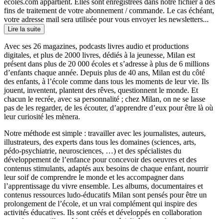
ecoles.com appartient. Elles sont enregistrées dans notre fichier à des
fins de traitement de votre abonnement / commande. Le cas échéant,
votre adresse mail sera utilisée pour vous envoyer les newsletters...
Lire la suite
Avec ses 26 magazines, podcasts livres audio et productions
digitales, et plus de 2000 livres, dédiés à la jeunesse, Milan est
présent dans plus de 20 000 écoles et s’adresse à plus de 6 millions
d’enfants chaque année. Depuis plus de 40 ans, Milan est du côté
des enfants, à l’école comme dans tous les moments de leur vie. Ils
jouent, inventent, plantent des rêves, questionnent le monde. Et
chacun le recrée, avec sa personnalité ; chez Milan, on ne se lasse
pas de les regarder, de les écouter, d’apprendre d’eux pour être là où
leur curiosité les mènera.
Notre méthode est simple : travailler avec les journalistes, auteurs,
illustrateurs, des experts dans tous les domaines (sciences, arts,
pédo-psychiatrie, neurosciences, …) et des spécialistes du
développement de l’enfance pour concevoir des oeuvres et des
contenus stimulants, adaptés aux besoins de chaque enfant, nourrir
leur soif de comprendre le monde et les accompagner dans
l’apprentissage du vivre ensemble. Les albums, documentaires et
contenus ressources ludo-éducatifs Milan sont pensés pour être un
prolongement de l’école, et un vrai complément qui inspire des
activités éducatives. Ils sont créés et développés en collaboration