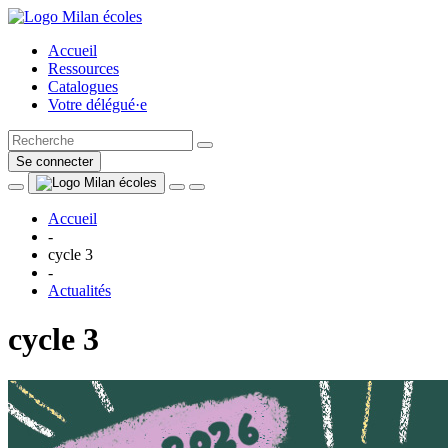
Accueil
Ressources
Catalogues
Votre délégué·e
Se connecter
Accueil
-
cycle 3
-
Actualités
cycle 3