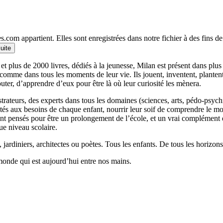
.com appartient. Elles sont enregistrées dans notre fichier à des fins 
suite
et plus de 2000 livres, dédiés à la jeunesse, Milan est présent dans plu
 comme dans tous les moments de leur vie. Ils jouent, inventent, planten
outer, d’apprendre d’eux pour être là où leur curiosité les mènera.
llustrateurs, des experts dans tous les domaines (sciences, arts, pédo-psy
ptés aux besoins de chaque enfant, nourrir leur soif de comprendre le 
 pensés pour être un prolongement de l’école, et un vrai complément qui
ue niveau scolaire.
 jardiniers, architectes ou poètes. Tous les enfants. De tous les horizons
monde qui est aujourd’hui entre nos mains.