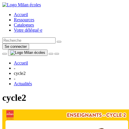
Accueil
Ressources
Catalogues
Votre délégué·e
Se connecter
Accueil
-
cycle2
-
Actualités
cycle2