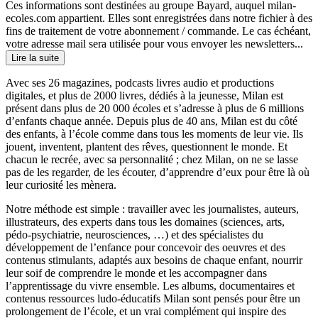
Ces informations sont destinées au groupe Bayard, auquel milan-
ecoles.com appartient. Elles sont enregistrées dans notre fichier à des
fins de traitement de votre abonnement / commande. Le cas échéant,
votre adresse mail sera utilisée pour vous envoyer les newsletters...
Lire la suite
Avec ses 26 magazines, podcasts livres audio et productions
digitales, et plus de 2000 livres, dédiés à la jeunesse, Milan est
présent dans plus de 20 000 écoles et s’adresse à plus de 6 millions
d’enfants chaque année. Depuis plus de 40 ans, Milan est du côté
des enfants, à l’école comme dans tous les moments de leur vie. Ils
jouent, inventent, plantent des rêves, questionnent le monde. Et
chacun le recrée, avec sa personnalité ; chez Milan, on ne se lasse
pas de les regarder, de les écouter, d’apprendre d’eux pour être là où
leur curiosité les mènera.
Notre méthode est simple : travailler avec les journalistes, auteurs,
illustrateurs, des experts dans tous les domaines (sciences, arts,
pédo-psychiatrie, neurosciences, …) et des spécialistes du
développement de l’enfance pour concevoir des oeuvres et des
contenus stimulants, adaptés aux besoins de chaque enfant, nourrir
leur soif de comprendre le monde et les accompagner dans
l’apprentissage du vivre ensemble. Les albums, documentaires et
contenus ressources ludo-éducatifs Milan sont pensés pour être un
prolongement de l’école, et un vrai complément qui inspire des