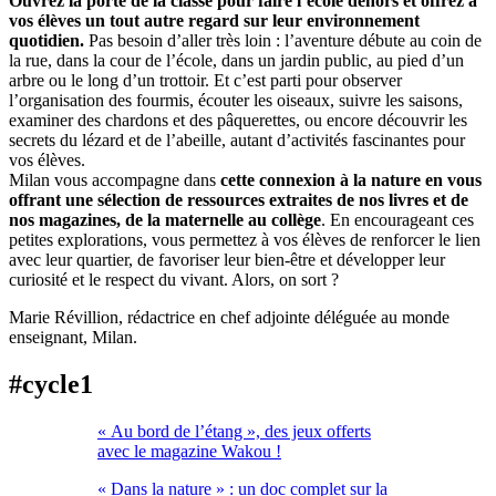
Ouvrez la porte de la classe pour faire l’école dehors et offrez à
vos élèves un tout autre regard sur leur environnement
quotidien.
Pas besoin d’aller très loin : l’aventure débute au coin de
la rue, dans la cour de l’école, dans un jardin public, au pied d’un
arbre ou le long d’un trottoir. Et c’est parti pour observer
l’organisation des fourmis, écouter les oiseaux, suivre les saisons,
examiner des chardons et des pâquerettes, ou encore découvrir les
secrets du lézard et de l’abeille, autant d’activités fascinantes pour
vos élèves.
Milan vous accompagne dans
cette connexion à la nature en vous
offrant une sélection de ressources extraites de nos livres et de
nos magazines, de la maternelle au collège
. En encourageant ces
petites explorations, vous permettez à vos élèves de renforcer le lien
avec leur quartier, de favoriser leur bien-être et développer leur
curiosité et le respect du vivant. Alors, on sort ?
Marie Révillion, rédactrice en chef adjointe déléguée au monde
enseignant, Milan.
#cycle1
« Au bord de l’étang », des jeux offerts
avec le magazine Wakou !
« Dans la nature » : un doc complet sur la