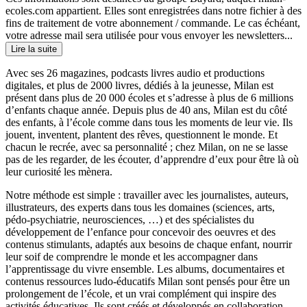
ecoles.com appartient. Elles sont enregistrées dans notre fichier à des
fins de traitement de votre abonnement / commande. Le cas échéant,
votre adresse mail sera utilisée pour vous envoyer les newsletters...
Lire la suite
Avec ses 26 magazines, podcasts livres audio et productions
digitales, et plus de 2000 livres, dédiés à la jeunesse, Milan est
présent dans plus de 20 000 écoles et s’adresse à plus de 6 millions
d’enfants chaque année. Depuis plus de 40 ans, Milan est du côté
des enfants, à l’école comme dans tous les moments de leur vie. Ils
jouent, inventent, plantent des rêves, questionnent le monde. Et
chacun le recrée, avec sa personnalité ; chez Milan, on ne se lasse
pas de les regarder, de les écouter, d’apprendre d’eux pour être là où
leur curiosité les mènera.
Notre méthode est simple : travailler avec les journalistes, auteurs,
illustrateurs, des experts dans tous les domaines (sciences, arts,
pédo-psychiatrie, neurosciences, …) et des spécialistes du
développement de l’enfance pour concevoir des oeuvres et des
contenus stimulants, adaptés aux besoins de chaque enfant, nourrir
leur soif de comprendre le monde et les accompagner dans
l’apprentissage du vivre ensemble. Les albums, documentaires et
contenus ressources ludo-éducatifs Milan sont pensés pour être un
prolongement de l’école, et un vrai complément qui inspire des
activités éducatives. Ils sont créés et développés en collaboration