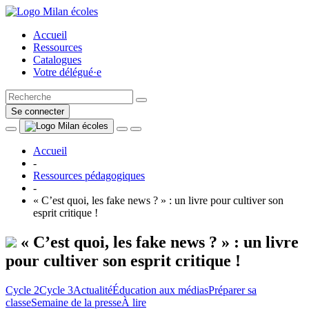
Accueil
Ressources
Catalogues
Votre délégué·e
Se connecter
Accueil
-
Ressources pédagogiques
-
« C’est quoi, les fake news ? » : un livre pour cultiver son
esprit critique !
« C’est quoi, les fake news ? » : un livre
pour cultiver son esprit critique !
Cycle 2
Cycle 3
Actualité
Éducation aux médias
Préparer sa
classe
Semaine de la presse
À lire