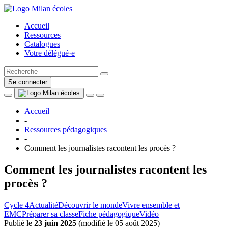
Accueil
Ressources
Catalogues
Votre délégué·e
Se connecter
Accueil
-
Ressources pédagogiques
-
Comment les journalistes racontent les procès ?
Comment les journalistes racontent les
procès ?
Cycle 4
Actualité
Découvrir le monde
Vivre ensemble et
EMC
Préparer sa classe
Fiche pédagogique
Vidéo
Publié le
23 juin 2025
(
modifié le 05 août 2025
)