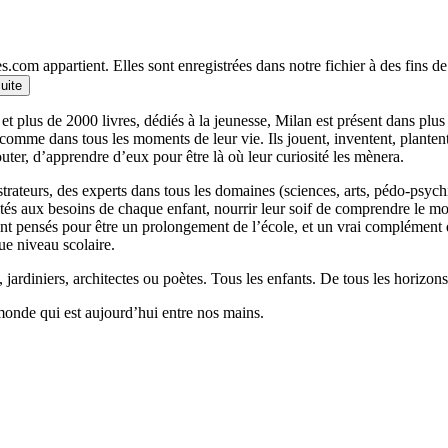
.com appartient. Elles sont enregistrées dans notre fichier à des fins 
suite
et plus de 2000 livres, dédiés à la jeunesse, Milan est présent dans plu
 comme dans tous les moments de leur vie. Ils jouent, inventent, planten
outer, d’apprendre d’eux pour être là où leur curiosité les mènera.
llustrateurs, des experts dans tous les domaines (sciences, arts, pédo-psy
ptés aux besoins de chaque enfant, nourrir leur soif de comprendre le 
 pensés pour être un prolongement de l’école, et un vrai complément qui
ue niveau scolaire.
 jardiniers, architectes ou poètes. Tous les enfants. De tous les horizons
monde qui est aujourd’hui entre nos mains.