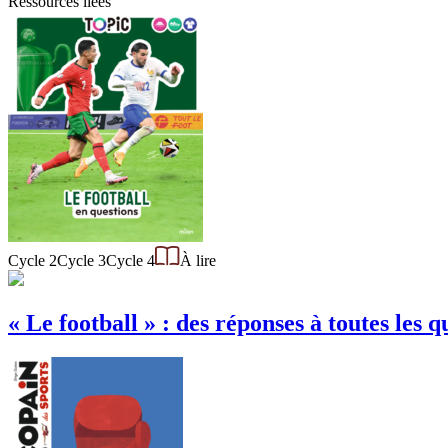
Ressources liées
Cycle 2
Cycle 3
Cycle 4
À lire
« Le football » : des réponses à toutes les q