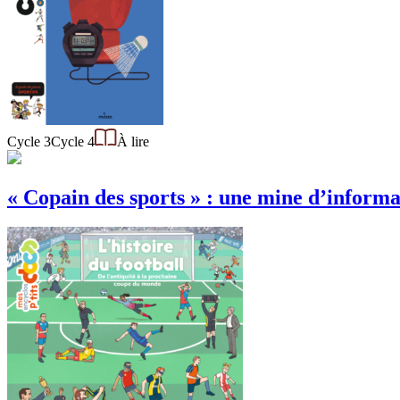
Cycle 3
Cycle 4
À lire
« Copain des sports » : une mine d’informat