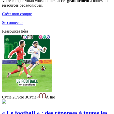
Votre compte Milan vous donnera accès
gratuitement
à toutes nos
ressources pédagogiques.
Créer mon compte
Se connecter
Ressources liées
Cycle 2
Cycle 3
Cycle 4
À lire
« Le football » : des réponses à toutes les