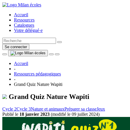
Accueil
Ressources
Catalogues
Votre délégué·e
Se connecter
Accueil
-
Ressources pédagogiques
-
Grand Quiz Nature Wapiti
Grand Quiz Nature Wapiti
Cycle 2
Cycle 3
Nature et animaux
Préparer sa classe
Jeux
Publié le
18 janvier 2023
(
modifié le 09 juillet 2024
)