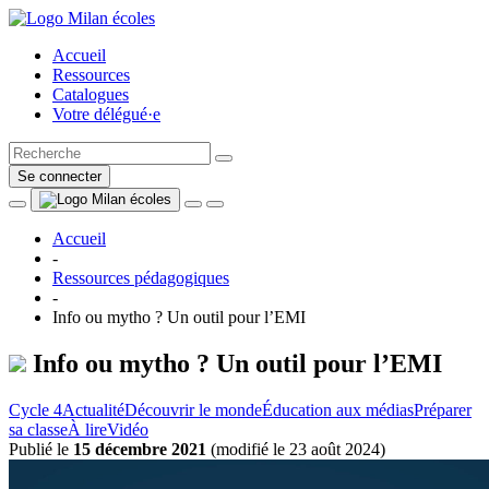
Accueil
Ressources
Catalogues
Votre délégué·e
Se connecter
Accueil
-
Ressources pédagogiques
-
Info ou mytho ? Un outil pour l’EMI
Info ou mytho ? Un outil pour l’EMI
Cycle 4
Actualité
Découvrir le monde
Éducation aux médias
Préparer
sa classe
À lire
Vidéo
Publié le
15 décembre 2021
(
modifié le 23 août 2024
)