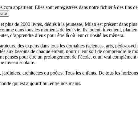
.com appartient. Elles sont enregistrées dans notre fichier à des fins 
suite
et plus de 2000 livres, dédiés à la jeunesse, Milan est présent dans plu
 comme dans tous les moments de leur vie. Ils jouent, inventent, planten
outer, d’apprendre d’eux pour être là où leur curiosité les mènera.
llustrateurs, des experts dans tous les domaines (sciences, arts, pédo-psy
ptés aux besoins de chaque enfant, nourrir leur soif de comprendre le 
 pensés pour être un prolongement de l’école, et un vrai complément qui
ue niveau scolaire.
 jardiniers, architectes ou poètes. Tous les enfants. De tous les horizons
monde qui est aujourd’hui entre nos mains.