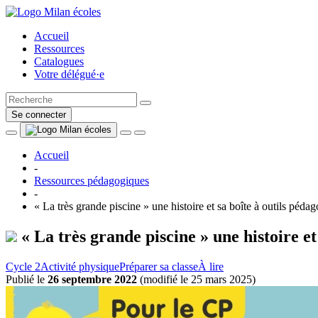
Accueil
Ressources
Catalogues
Votre délégué·e
Se connecter
Accueil
-
Ressources pédagogiques
-
« La très grande piscine » une histoire et sa boîte à outils péda
« La très grande piscine » une histoire et
Cycle 2
Activité physique
Préparer sa classe
À lire
Publié le
26 septembre 2022
(
modifié le 25 mars 2025
)