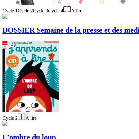
Cycle 1
Cycle 2
Cycle 3
Cycle 4
À lire
DOSSIER Semaine de la presse et des médi
Cycle 2
À lire
L’ombre du loup