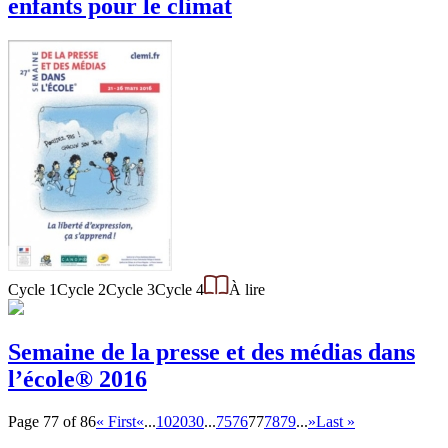
enfants pour le climat
Cycle 1
Cycle 2
Cycle 3
Cycle 4
À lire
Semaine de la presse et des médias dans
l’école® 2016
Page 77 of 86
« First
«
...
10
20
30
...
75
76
77
78
79
...
»
Last »