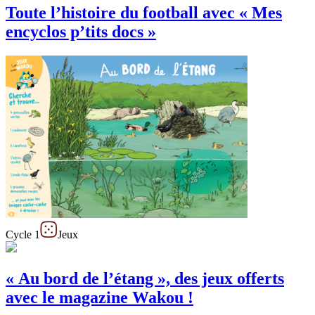
Toute l’histoire du football avec « Mes
encyclos p’tits docs »
Cycle 1
Jeux
« Au bord de l’étang », des jeux offerts
avec le magazine Wakou !