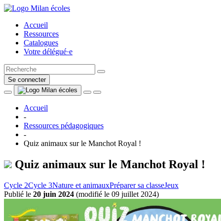
Accueil
Ressources
Catalogues
Votre délégué·e
Se connecter
Accueil
-
Ressources pédagogiques
-
Quiz animaux sur le Manchot Royal !
Quiz animaux sur le Manchot Royal !
Cycle 2
Cycle 3
Nature et animaux
Préparer sa classe
Jeux
Publié le
20 juin 2024
(
modifié le 09 juillet 2024
)