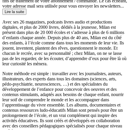
fins de traitement de votre abonnement / commande. Le cas échéant,
votre adresse mail sera utilisée pour vous envoyer les newsletters...
Lire la suite
Avec ses 26 magazines, podcasts livres audio et productions
digitales, et plus de 2000 livres, dédiés à la jeunesse, Milan est
présent dans plus de 20 000 écoles et s’adresse à plus de 6 millions
d’enfants chaque année. Depuis plus de 40 ans, Milan est du côté
des enfants, à l’école comme dans tous les moments de leur vie. Ils
jouent, inventent, plantent des rêves, questionnent le monde. Et
chacun le recrée, avec sa personnalité ; chez Milan, on ne se lasse
pas de les regarder, de les écouter, d’apprendre d’eux pour être là où
leur curiosité les mènera.
Notre méthode est simple : travailler avec les journalistes, auteurs,
illustrateurs, des experts dans tous les domaines (sciences, arts,
pédo-psychiatrie, neurosciences, …) et des spécialistes du
développement de l’enfance pour concevoir des oeuvres et des
contenus stimulants, adaptés aux besoins de chaque enfant, nourrir
leur soif de comprendre le monde et les accompagner dans
l’apprentissage du vivre ensemble. Les albums, documentaires et
contenus ressources ludo-éducatifs Milan sont pensés pour être un
prolongement de l’école, et un vrai complément qui inspire des
activités éducatives. Ils sont créés et développés en collaboration
avec des conseillers pédagogiques spécialisés pour chaque niveau