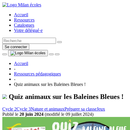
Accueil
Ressources
Catalogues
Votre délégué·e
Se connecter
Accueil
-
Ressources pédagogiques
-
Quiz animaux sur les Baleines Bleues !
Quiz animaux sur les Baleines Bleues !
Cycle 2
Cycle 3
Nature et animaux
Préparer sa classe
Jeux
Publié le
20 juin 2024
(
modifié le 09 juillet 2024
)