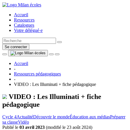
Accueil
Ressources
Catalogues
Votre délégué·e
Se connecter
Accueil
-
Ressources pédagogiques
-
VIDEO : Les Illuminati + fiche pédagogique
VIDEO : Les Illuminati + fiche
pédagogique
Cycle 4
Actualité
Découvrir le monde
Éducation aux médias
Préparer
sa classe
Vidéo
Publié le
03 avril 2023
(
modifié le 23 août 2024
)